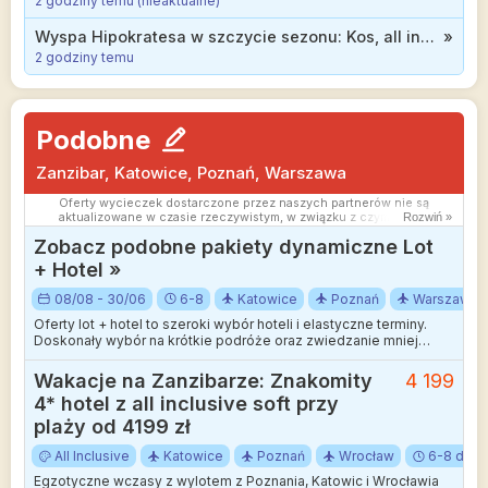
2 godziny temu (nieaktualne)
Wyspa Hipokratesa w szczycie sezonu: Kos, all inclusive w 3* hotelu od 2399 zł
»
2 godziny temu
Podobne
Zanzibar, Katowice, Poznań, Warszawa
Oferty wycieczek dostarczone przez naszych partnerów nie są
aktualizowane w czasie rzeczywistym, w związku z czym ceny i
Rozwiń »
dostępność ofert mogą się nieznacznie różnić od aktualnych.
Zobacz podobne pakiety dynamiczne Lot
Dokładamy wszelkich starań aby rozbieżności były jak najmniejsze.
+ Hotel »
08/08 - 30/06
6-8
Katowice
Poznań
Warszawa
Oferty lot + hotel to szeroki wybór hoteli i elastyczne terminy.
Doskonały wybór na krótkie podróże oraz zwiedzanie mniej
wakacyjnych kierunków.
Wakacje na Zanzibarze: Znakomity
4 199
4* hotel z all inclusive soft przy
plaży od 4199 zł
All Inclusive
Katowice
Poznań
Wrocław
6-8 dni
Egzotyczne wczasy z wylotem z Poznania, Katowic i Wrocławia