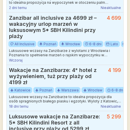
to idealna propozycja na wypoczynek w otoczeniu palm
kokosowych i błękitnego oceanu.
2 dni temu
Nieaktualne
Zanzibar all inclusive za 4699 zł –
4 699
wakacyjny urlop marzeń w
luksusowym 5* SBH Kilindini przy
plaży
All Inclusive
Poznań
Wrocław
6-8 dni
Lato
S
Luksusowe wczasy na Zanzibarze z wylotami z Wrocławia i
Poznania to spełnienie marzeń o rajskim wypoczynku w
otoczeniu palm i turkusowego oceanu.
Wczoraj
Wakacje na Zanzibarze: 4* hotel z
4 199
wyżywieniem, tuż przy plaży od
4199 zł
Katowice
Poznań
Warszawa
Wrocław
6-8 dni
Luksusowe wczasy na Zanzibarze to idealna propozycja dla
osób spragnionych białego piasku i egzotyki. Wyloty z Katowic,
Poznania, Warszawy lub Wrocławia.
18 dni temu
Nieaktualne
Luksusowe wakacje na Zanzibarze:
5 299
5* SBH Kilindini Resort z all
inclusive przy plaży od 5299 zł