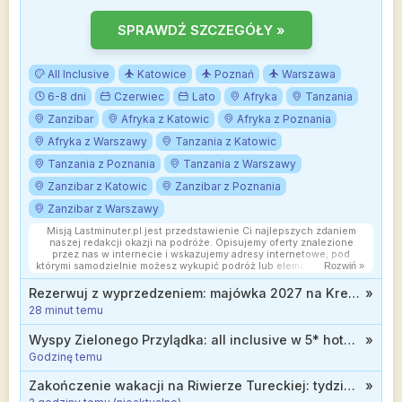
SPRAWDŹ SZCZEGÓŁY »
All Inclusive
Katowice
Poznań
Warszawa
6-8 dni
Czerwiec
Lato
Afryka
Tanzania
Zanzibar
Afryka z Katowic
Afryka z Poznania
Afryka z Warszawy
Tanzania z Katowic
Tanzania z Poznania
Tanzania z Warszawy
Zanzibar z Katowic
Zanzibar z Poznania
Zanzibar z Warszawy
Misją Lastminuter.pl jest przedstawienie Ci najlepszych zdaniem
naszej redakcji okazji na podróże. Opisujemy oferty znalezione
przez nas w internecie i wskazujemy adresy internetowe, pod
którymi samodzielnie możesz wykupić podróż lub elementy podróży.
Rozwiń »
Ceny w artykułach są aktualne w chwili publikacji. Możemy
otrzymywać wynagrodzenie od partnerów handlowych, do których
Rezerwuj z wyprzedzeniem: majówka 2027 na Krecie w wydaniu all inclusive d 1699 zł
»
Cię przekierowujemy. Nie ma to wpływu na cenę Twojej wycieczki.
28 minut temu
Powielanie publikacji zabronione.
Wyspy Zielonego Przylądka: all inclusive w 5* hotelu nad oceanem od 3911 zł
»
Godzinę temu
Zakończenie wakacji na Riwierze Tureckiej: tydzień w hotelu z all inclusive od 1877 zł (wyloty z 10 miast)
»