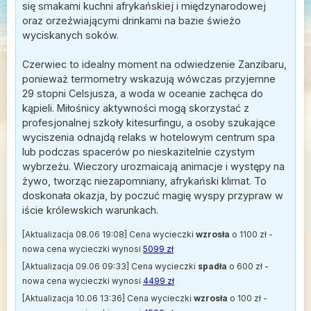
się smakami kuchni afrykańskiej i międzynarodowej
oraz orzeźwiającymi drinkami na bazie świeżo
wyciskanych soków.
Czerwiec to idealny moment na odwiedzenie Zanzibaru,
ponieważ termometry wskazują wówczas przyjemne
29 stopni Celsjusza, a woda w oceanie zachęca do
kąpieli. Miłośnicy aktywności mogą skorzystać z
profesjonalnej szkoły kitesurfingu, a osoby szukające
wyciszenia odnajdą relaks w hotelowym centrum spa
lub podczas spacerów po nieskazitelnie czystym
wybrzeżu. Wieczory urozmaicają animacje i występy na
żywo, tworząc niezapomniany, afrykański klimat. To
doskonała okazja, by poczuć magię wyspy przypraw w
iście królewskich warunkach.
[Aktualizacja 08.06 19:08] Cena wycieczki
wzrosła
o 1100 zł -
nowa cena wycieczki wynosi
5099 zł
[Aktualizacja 09.06 09:33] Cena wycieczki
spadła
o 600 zł -
nowa cena wycieczki wynosi
4499 zł
[Aktualizacja 10.06 13:36] Cena wycieczki
wzrosła
o 100 zł -