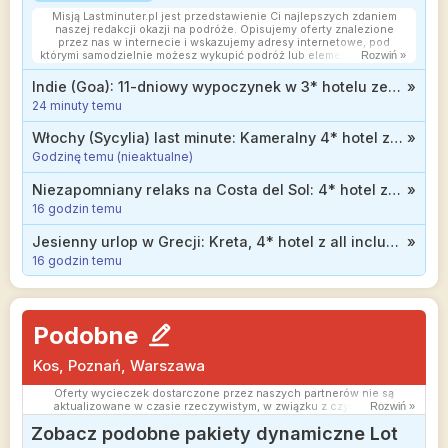
Misją Lastminuter.pl jest przedstawienie Ci najlepszych zdaniem
naszej redakcji okazji na podróże. Opisujemy oferty znalezione
przez nas w internecie i wskazujemy adresy internetowe, pod
którymi samodzielnie możesz wykupić podróż lub elementy podróży.
Rozwiń »
Ceny w artykułach są aktualne w chwili publikacji. Możemy
otrzymywać wynagrodzenie od partnerów handlowych, do których
Indie (Goa): 11-dniowy wypoczynek w 3* hotelu ze śniadaniami od 3505 zł
»
Cię przekierowujemy. Nie ma to wpływu na cenę Twojej wycieczki.
24 minuty temu
Powielanie publikacji zabronione.
Włochy (Sycylia) last minute: Kameralny 4* hotel z all inclusive od 2899 zł
»
Godzinę temu (nieaktualne)
Niezapomniany relaks na Costa del Sol: 4* hotel z wyżywieniem od 2399 zł
»
16 godzin temu
Jesienny urlop w Grecji: Kreta, 4* hotel z all inclusive blisko plaży od 1819 zł
»
16 godzin temu
Podobne
Kos, Poznań, Warszawa
Oferty wycieczek dostarczone przez naszych partnerów nie są
aktualizowane w czasie rzeczywistym, w związku z czym ceny i
Rozwiń »
dostępność ofert mogą się nieznacznie różnić od aktualnych.
Zobacz podobne pakiety dynamiczne Lot
Dokładamy wszelkich starań aby rozbieżności były jak najmniejsze.