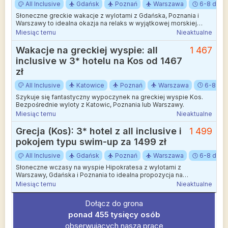
All Inclusive
Gdańsk
Poznań
Warszawa
6-8 dni
Słoneczne greckie wakacje z wylotami z Gdańska, Poznania i
Warszawy to idealna okazja na relaks w wyjątkowej morskiej
scenerii.
Miesiąc temu
Nieaktualne
Wakacje na greckiej wyspie: all
1 467
inclusive w 3* hotelu na Kos od 1467
zł
All Inclusive
Katowice
Poznań
Warszawa
6-8 dni
Szykuje się fantastyczny wypoczynek na greckiej wyspie Kos.
Bezpośrednie wyloty z Katowic, Poznania lub Warszawy.
Miesiąc temu
Nieaktualne
Grecja (Kos): 3* hotel z all inclusive i
1 499
pokojem typu swim-up za 1499 zł
All Inclusive
Gdańsk
Poznań
Warszawa
6-8 dni
Słoneczne wczasy na wyspie Hipokratesa z wylotami z
Warszawy, Gdańska i Poznania to idealna propozycja na
czerwcowy odpoczynek.
Miesiąc temu
Nieaktualne
Dołącz do grona
ponad 455 tysięcy osób
obserwujących naszą pracę