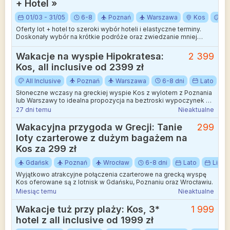
+ Hotel »
01/03 - 31/05
6-8
Poznań
Warszawa
Kos
All
Oferty lot + hotel to szeroki wybór hoteli i elastyczne terminy.
Doskonały wybór na krótkie podróże oraz zwiedzanie mniej
wakacyjnych kierunków.
Wakacje na wyspie Hipokratesa:
2 399
Kos, all inclusive od 2399 zł
All Inclusive
Poznań
Warszawa
6-8 dni
Lato
Słoneczne wczasy na greckiej wyspie Kos z wylotem z Poznania
lub Warszawy to idealna propozycja na beztroski wypoczynek w
kameralnej atmosferze.
27 dni temu
Nieaktualne
Wakacyjna przygoda w Grecji: Tanie
299
loty czarterowe z dużym bagażem na
Kos za 299 zł
Gdańsk
Poznań
Wrocław
6-8 dni
Lato
Lipie
Wyjątkowo atrakcyjne połączenia czarterowe na grecką wyspę
Kos oferowane są z lotnisk w Gdańsku, Poznaniu oraz Wrocławiu.
Miesiąc temu
Nieaktualne
Wakacje tuż przy plaży: Kos, 3*
1 999
hotel z all inclusive od 1999 zł