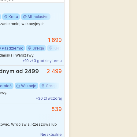
mniejsze.
Kreta
All Inclusive
edzanie mniej wakacyjnych
1 899
Październik
Grecja
Kreta
dańska i Warszawy.
+10 zł 3 godziny temu
wodnym od 2499
2 499
ierpień
Wakacje
Grecja
Kreta
awy.
+30 zł wczoraj
839
towic, Wrocławia, Rzeszowa lub
Nieaktualne