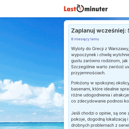
Zaplanuj wcześniej: S
8 miesięcy temu
Wyloty do Grecji z Warszawy
wypoczynek i chwilę wytchnie
gustu zarówno rodzinom, jak 
Szczególnie warto zwrócić uw
przyjemnościach.
Położony w spokojnej okolicy
basenami, które idealnie sp
różne udogodnienia i atrakcje
co zdecydowanie podnosi ko
Jeśli chodzi o opinie, są on
pokoje, dogodną lokalizację 
drobnych problemach z serwis