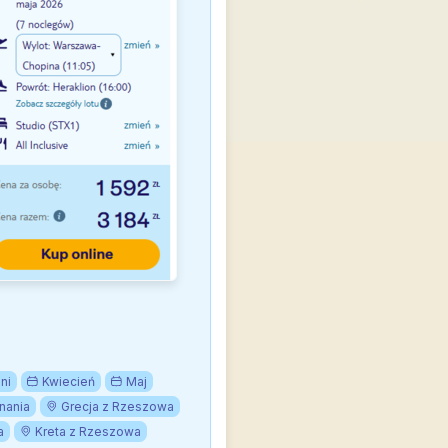
ni
Kwiecień
Maj
nania
Grecja z Rzeszowa
a
Kreta z Rzeszowa