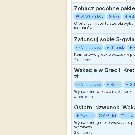
nieznacz
Zobacz podobne pakiet
01/03 - 31/05
6-8
Gd
Oferty lot + hotel to szeroki wyb
kierunków.
Zafunduj sobie 5-gwiaz
All Inclusive
Gdańsk
Komfortowe greckie wczasy w pię
2 dni temu
Wakacje w Grecji: Kret
zł
All Inclusive
Berlin
Gd
Wymarzone wakacje na słonecznej 
4 dni temu
Ostatni dzwonek: Waka
Poznań
6-8 dni
Lato
Wymarzone greckie wczasy rozpocz
Warszawy.
2 dni temu