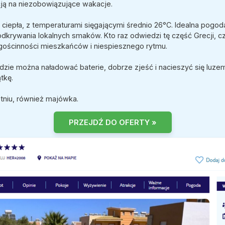
cją na niezobowiązujące wakacje.
i ciepła, z temperaturami sięgającymi średnio 26°C. Idealna pogod
dkrywania lokalnych smaków. Kto raz odwiedzi tę część Grecji, c
 gościnności mieszkańców i niespiesznego rytmu.
gdzie można naładować baterie, dobrze zjeść i nacieszyć się luze
tkę.
tniu, również majówka.
PRZEJDŹ DO OFERTY »