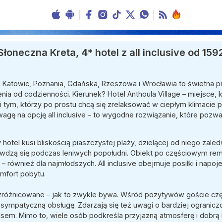
łoneczna Kreta, 4* hotel z all inclusive od 1592
, Katowic, Poznania, Gdańska, Rzeszowa i Wrocławia to świetna p
nia od codzienności. Kierunek? Hotel Anthoula Village – miejsce,
i tym, którzy po prostu chcą się zrelaksować w ciepłym klimacie p
agę na opcję all inclusive – to wygodne rozwiązanie, które pozwal
 hotel kusi bliskością piaszczystej plaży, dzielącej od niego za
rawdzą się podczas leniwych popołudni. Obiekt po częściowym rem
 – również dla najmłodszych. All inclusive obejmuje posiłki i napo
mfort pobytu.
e zróżnicowane – jak to zwykle bywa. Wśród pozytywów goście cz
i sympatyczną obsługę. Zdarzają się też uwagi o bardziej ograni
em. Mimo to, wiele osób podkreśla przyjazną atmosferę i dobrą r