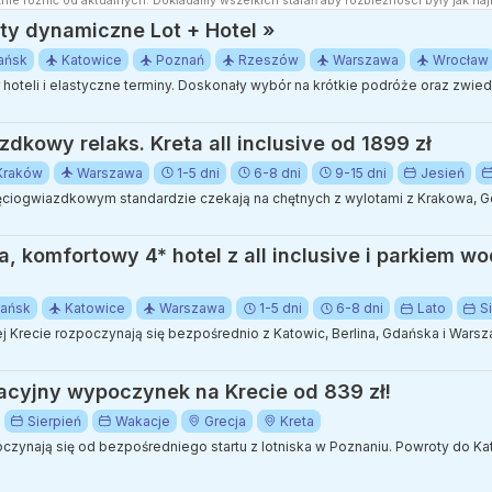
nie różnić od aktualnych. Dokładamy wszelkich starań aby rozbieżności były jak naj
y dynamiczne Lot + Hotel »
ańsk
Katowice
Poznań
Rzeszów
Warszawa
Wrocław
ór hoteli i elastyczne terminy. Doskonały wybór na krótkie podróże oraz zwi
dkowy relaks. Kreta all inclusive od 1899 zł
Kraków
Warszawa
1-5 dni
6-8 dni
9-15 dni
Jesień
ciogwiazdkowym standardzie czekają na chętnych z wylotami z Krakowa, G
a, komfortowy 4* hotel z all inclusive i parkiem 
ańsk
Katowice
Warszawa
1-5 dni
6-8 dni
Lato
S
Krecie rozpoczynają się bezpośrednio z Katowic, Berlina, Gdańska i Warsz
cyjny wypoczynek na Krecie od 839 zł!
Sierpień
Wakacje
Grecja
Kreta
ynają się od bezpośredniego startu z lotniska w Poznaniu. Powroty do Ka