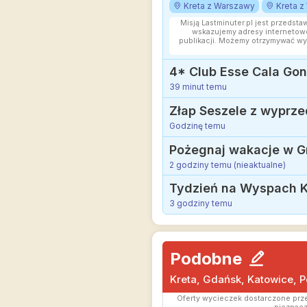
Kreta z Warszawy
Kreta z
Misją Lastminuter.pl jest przedsta
wskazujemy adresy internetowe
publikacji. Możemy otrzymywać wy
39 minut temu
Złap Seszele z wyprzed
Godzinę temu
2 godziny temu (nieaktualne)
Tydzień na Wyspach Ka
3 godziny temu
Podobne
Kreta, Gdańsk, Katowice, 
Oferty wycieczek dostarczone prze