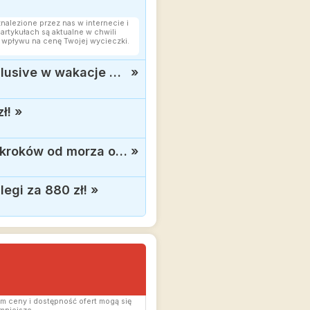
znalezione przez nas w internecie i
rtykułach są aktualne w chwili
 wpływu na cenę Twojej wycieczki.
4* Club Esse Cala Gonone: Odkryj rajskie plaże Sardynii w formule all inclusive w wakacje za 3199 zł
»
ł!
»
Pożegnaj wakacje w Grecji: Rodos, komfortowy hotel z all inclusive kilka kroków od morza od 2318 zł
»
egi za 880 zł!
»
m ceny i dostępność ofert mogą się