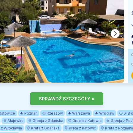
SPRAWDŹ SZCZEGÓŁY »
Katowice
Poznań
Rzeszów
Warszawa
Wrocław
6-8 d
Majówka
Grecja z Gdańska
Grecja z Katowic
Grecja z Poz
 z Wrocławia
Kreta z Gdańska
Kreta z Katowic
Kreta z Poznani