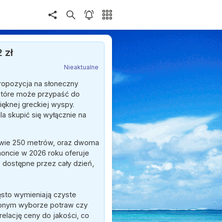
 zł
Nieaktualne
ropozycja na słoneczny
 które może przypaść do
ięknej greckiej wyspy.
a skupić się wyłącznie na
ledwie 250 metrów, oraz dwoma
oncie w 2026 roku oferuje
je dostępne przez cały dzień,
ęsto wymieniają czyste
czonym wyborze potraw czy
elację ceny do jakości, co