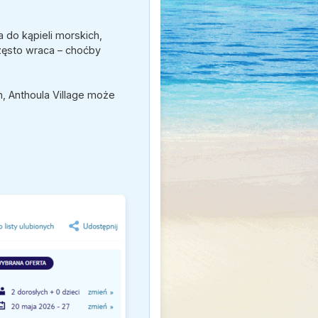
a do kąpieli morskich,
zęsto wraca – choćby
m, Anthoula Village może