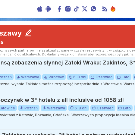
rszawy
ka
z naszych partnerów nie są aktualizowane w czasie rzeczywistym, w związku z czy
nie różnić od aktualnych. Dokładamy wszelkich starań aby rozbieżności były jak naj
nsą zobaczenia słynnej Zatoki Wraku: Zakintos, 3* 
Poznań
Warszawa
Wrocław
6-8 dni
Czerwiec
Lato
znej wyspie Zakintos można rozpocząć bezpośrednio z Wrocławia, Warsza
oczynek w 3* hotelu z all inclusive od 1058 zł!
Katowice
Poznań
Warszawa
6-8 dni
Czerwiec
Lato
ylotami z Katowic, Poznania, Gdańska i Warszawy to propozycja idealna d