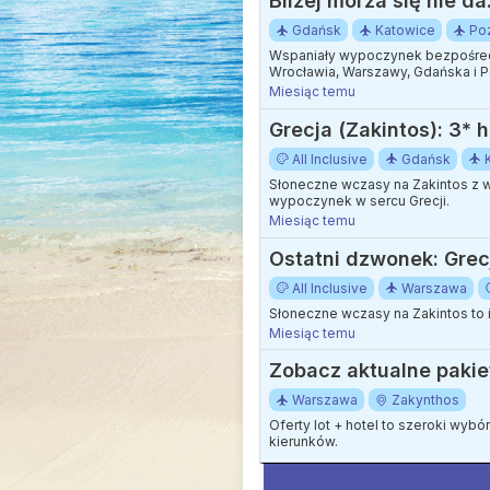
Bliżej morza się nie d
Gdańsk
Katowice
Po
Wspaniały wypoczynek bezpośredn
Wrocławia, Warszawy, Gdańska i P
Miesiąc temu
Grecja (Zakintos): 3* h
All Inclusive
Gdańsk
Słoneczne wczasy na Zakintos z w
wypoczynek w sercu Grecji.
Miesiąc temu
Ostatni dzwonek: Grecja
All Inclusive
Warszawa
Słoneczne wczasy na Zakintos to 
Miesiąc temu
Zobacz aktualne pakie
Warszawa
Zakynthos
Oferty lot + hotel to szeroki wyb
kierunków.