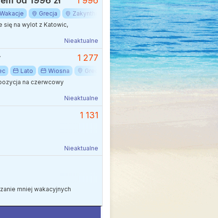
iem od 1996 zł
1 996
Wakacje
Grecja
Zakynthos
się na wylot z Katowic,
Nieaktualne
ł
1 277
ec
Lato
Wiosna
Grecja
Zakynthos
opozycja na czerwcowy
Nieaktualne
1 131
Nieaktualne
edzanie mniej wakacyjnych