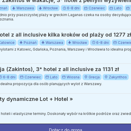
a: Zakintos w wakacje, 3* hotel z pełnym wyżywien
znań
Warszawa
Wrocław
6-8 dni
Czerwiec
Lato
io przy piaszczystej plaży w greckim Laganas czeka na osoby decydujące 
oznania.
otel z all inclusive kilka kroków od plaży od 1277 z
Katowice
Poznań
Warszawa
Wrocław
6-8 dni
Czerwi
ylotami z Katowic, Gdańska, Poznania, Warszawy i Wrocławia to idealna pr
 (Zakintos), 3* hotel z all inclusive za 1131 zł
6-8 dni
Czerwiec
Lato
Wiosna
Grecja
Zakynthos
idealna propozycja dla osób planujących wylot z Warszawy.
ty dynamiczne Lot + Hotel »
ór hoteli i elastyczne terminy. Doskonały wybór na krótkie podróże oraz zwi
Dołącz do grona