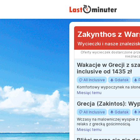
Zakynthos z Wa
Wycieczki i nasze znalezis
Oferty wycieczek dostarczone prze
nieznacz
Wakacje w Grecji z sza
inclusive od 1435 zł
All Inclusive
Gdańsk
Komfortowy wypoczynek na słonec
Miesiąc temu
Grecja (Zakintos): Wyp
All Inclusive
Gdańsk
Wczasy na malowniczej wyspie z w
relaks z grecką gościnnością.
Miesiąc temu