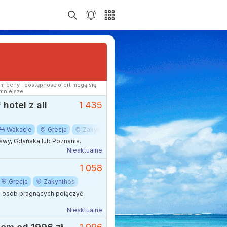
m ceny i dostępność ofert mogą się
mniejsze.
hotel z all
1 435
Wakacje
Grecja
Zakynthos
wy, Gdańska lub Poznania.
Nieaktualne
1 058
Grecja
Zakynthos
la osób pragnących połączyć
Nieaktualne