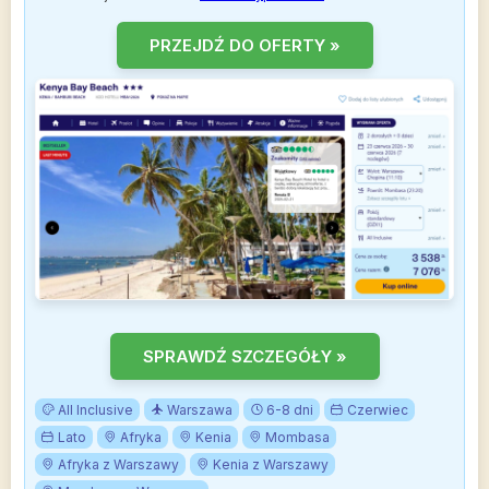
PRZEJDŹ DO OFERTY »
SPRAWDŹ SZCZEGÓŁY »
All Inclusive
Warszawa
6-8 dni
Czerwiec
Lato
Afryka
Kenia
Mombasa
Afryka z Warszawy
Kenia z Warszawy