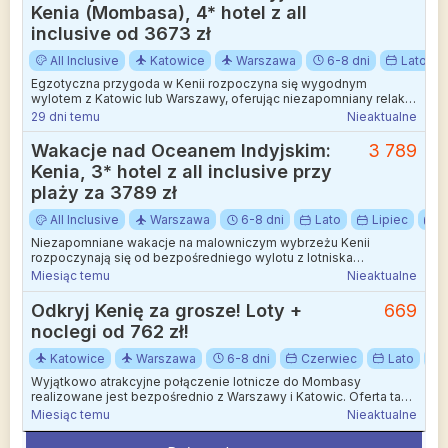
Kenia (Mombasa), 4* hotel z all
inclusive od 3673 zł
All Inclusive
Katowice
Warszawa
6-8 dni
Lato
Egzotyczna przygoda w Kenii rozpoczyna się wygodnym
wylotem z Katowic lub Warszawy, oferując niezapomniany relaks
nad samym brzegiem Oceanu Indyjskiego.
29 dni temu
Nieaktualne
Wakacje nad Oceanem Indyjskim:
3 789
Kenia, 3* hotel z all inclusive przy
plaży za 3789 zł
All Inclusive
Warszawa
6-8 dni
Lato
Lipiec
W
Niezapomniane wakacje na malowniczym wybrzeżu Kenii
rozpoczynają się od bezpośredniego wylotu z lotniska
Warszawa-Chopina.
Miesiąc temu
Nieaktualne
Odkryj Kenię za grosze! Loty +
669
noclegi od 762 zł!
Katowice
Warszawa
6-8 dni
Czerwiec
Lato
Wyjątkowo atrakcyjne połączenie lotnicze do Mombasy
realizowane jest bezpośrednio z Warszawy i Katowic. Oferta ta
stanowi doskonałą okazję dla osób planujących egzotyczne
Miesiąc temu
Nieaktualne
wczasy w Afryce Wschodniej, zapewniając wygodny przelot
czarterowy z wliczonym bagażem rejestrowanym.