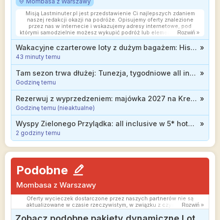
Mombasa z Warszawy
Misją Lastminuter.pl jest przedstawienie Ci najlepszych zdaniem
naszej redakcji okazji na podróże. Opisujemy oferty znalezione
przez nas w internecie i wskazujemy adresy internetowe, pod
którymi samodzielnie możesz wykupić podróż lub elementy podróży.
Rozwiń »
Ceny w artykułach są aktualne w chwili publikacji. Możemy
otrzymywać wynagrodzenie od partnerów handlowych, do których
Wakacyjne czarterowe loty z dużym bagażem: Hiszpania, Turcja i Włochy za 399 zł
»
Cię przekierowujemy. Nie ma to wpływu na cenę Twojej wycieczki.
43 minuty temu
Powielanie publikacji zabronione.
Tam sezon trwa dłużej: Tunezja, tygodniowe all inclusive za 1826 zł
»
Godzinę temu
Rezerwuj z wyprzedzeniem: majówka 2027 na Krecie w wydaniu all inclusive d 1699 zł
»
Godzinę temu (nieaktualne)
Wyspy Zielonego Przylądka: all inclusive w 5* hotelu nad oceanem od 3911 zł
»
2 godziny temu
Podobne
Mombasa z Warszawy
Oferty wycieczek dostarczone przez naszych partnerów nie są
aktualizowane w czasie rzeczywistym, w związku z czym ceny i
Rozwiń »
dostępność ofert mogą się nieznacznie różnić od aktualnych.
Zobacz podobne pakiety dynamiczne Lot
Dokładamy wszelkich starań aby rozbieżności były jak najmniejsze.