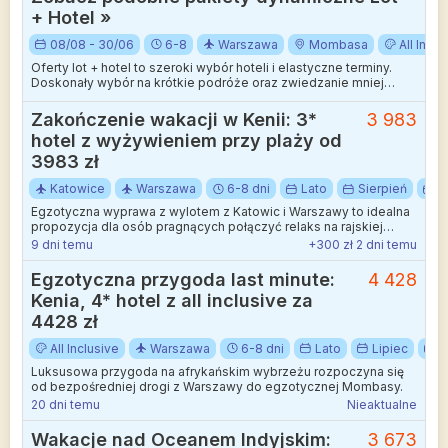
+ Hotel »
08/08 - 30/06
6-8
Warszawa
Mombasa
All Inclu
Oferty lot + hotel to szeroki wybór hoteli i elastyczne terminy.
Doskonały wybór na krótkie podróże oraz zwiedzanie mniej
wakacyjnych kierunków.
Zakończenie wakacji w Kenii: 3*
3 983
hotel z wyżywieniem przy plaży od
3983 zł
Katowice
Warszawa
6-8 dni
Lato
Sierpień
W
Egzotyczna wyprawa z wylotem z Katowic i Warszawy to idealna
propozycja dla osób pragnących połączyć relaks na rajskiej
plaży z afrykańską przygodą.
9 dni temu
+300 zł 2 dni temu
Egzotyczna przygoda last minute:
4 428
Kenia, 4* hotel z all inclusive za
4428 zł
All Inclusive
Warszawa
6-8 dni
Lato
Lipiec
W
Luksusowa przygoda na afrykańskim wybrzeżu rozpoczyna się
od bezpośredniej drogi z Warszawy do egzotycznej Mombasy.
20 dni temu
Nieaktualne
Wakacje nad Oceanem Indyjskim:
3 673