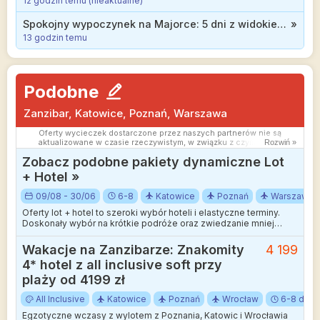
12 godzin temu (nieaktualne)
Spokojny wypoczynek na Majorce: 5 dni z widokiem na morze za 879 zł
»
13 godzin temu
Podobne
Zanzibar, Katowice, Poznań, Warszawa
Oferty wycieczek dostarczone przez naszych partnerów nie są
aktualizowane w czasie rzeczywistym, w związku z czym ceny i
Rozwiń »
dostępność ofert mogą się nieznacznie różnić od aktualnych.
Zobacz podobne pakiety dynamiczne Lot
Dokładamy wszelkich starań aby rozbieżności były jak najmniejsze.
+ Hotel »
09/08 - 30/06
6-8
Katowice
Poznań
Warszawa
Oferty lot + hotel to szeroki wybór hoteli i elastyczne terminy.
Doskonały wybór na krótkie podróże oraz zwiedzanie mniej
wakacyjnych kierunków.
Wakacje na Zanzibarze: Znakomity
4 199
4* hotel z all inclusive soft przy
plaży od 4199 zł
All Inclusive
Katowice
Poznań
Wrocław
6-8 dni
Egzotyczne wczasy z wylotem z Poznania, Katowic i Wrocławia