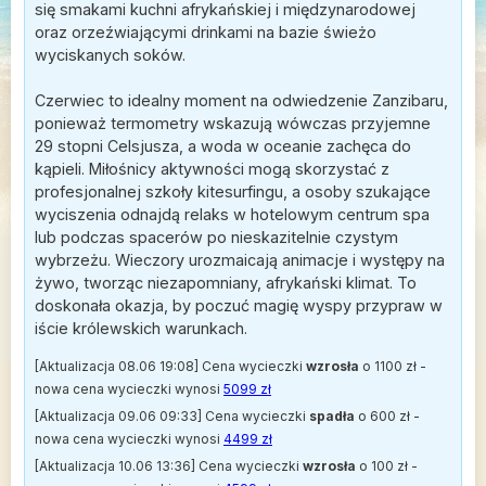
się smakami kuchni afrykańskiej i międzynarodowej
oraz orzeźwiającymi drinkami na bazie świeżo
wyciskanych soków.
Czerwiec to idealny moment na odwiedzenie Zanzibaru,
ponieważ termometry wskazują wówczas przyjemne
29 stopni Celsjusza, a woda w oceanie zachęca do
kąpieli. Miłośnicy aktywności mogą skorzystać z
profesjonalnej szkoły kitesurfingu, a osoby szukające
wyciszenia odnajdą relaks w hotelowym centrum spa
lub podczas spacerów po nieskazitelnie czystym
wybrzeżu. Wieczory urozmaicają animacje i występy na
żywo, tworząc niezapomniany, afrykański klimat. To
doskonała okazja, by poczuć magię wyspy przypraw w
iście królewskich warunkach.
[Aktualizacja 08.06 19:08] Cena wycieczki
wzrosła
o 1100 zł -
nowa cena wycieczki wynosi
5099 zł
[Aktualizacja 09.06 09:33] Cena wycieczki
spadła
o 600 zł -
nowa cena wycieczki wynosi
4499 zł
[Aktualizacja 10.06 13:36] Cena wycieczki
wzrosła
o 100 zł -