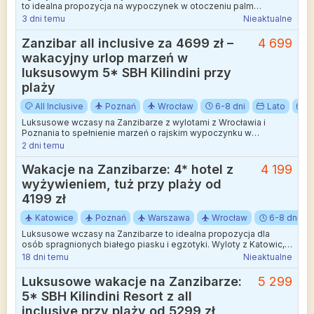
to idealna propozycja na wypoczynek w otoczeniu palm
kokosowych i błękitnego oceanu.
3 dni temu
Nieaktualne
Zanzibar all inclusive za 4699 zł –
4 699
wakacyjny urlop marzeń w
luksusowym 5* SBH Kilindini przy
plaży
All Inclusive
Poznań
Wrocław
6-8 dni
Lato
S
Luksusowe wczasy na Zanzibarze z wylotami z Wrocławia i
Poznania to spełnienie marzeń o rajskim wypoczynku w
otoczeniu palm i turkusowego oceanu.
2 dni temu
Wakacje na Zanzibarze: 4* hotel z
4 199
wyżywieniem, tuż przy plaży od
4199 zł
Katowice
Poznań
Warszawa
Wrocław
6-8 dni
Luksusowe wczasy na Zanzibarze to idealna propozycja dla
osób spragnionych białego piasku i egzotyki. Wyloty z Katowic,
Poznania, Warszawy lub Wrocławia.
18 dni temu
Nieaktualne
Luksusowe wakacje na Zanzibarze:
5 299
5* SBH Kilindini Resort z all
inclusive przy plaży od 5299 zł