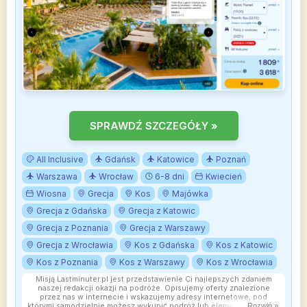
SPRAWDŹ SZCZEGÓŁY »
All Inclusive
Gdańsk
Katowice
Poznań
Warszawa
Wrocław
6-8 dni
Kwiecień
Wiosna
Grecja
Kos
Majówka
Grecja z Gdańska
Grecja z Katowic
Grecja z Poznania
Grecja z Warszawy
Grecja z Wrocławia
Kos z Gdańska
Kos z Katowic
Kos z Poznania
Kos z Warszawy
Kos z Wrocławia
Misją Lastminuter.pl jest przedstawienie Ci najlepszych zdaniem
naszej redakcji okazji na podróże. Opisujemy oferty znalezione
przez nas w internecie i wskazujemy adresy internetowe, pod
którymi samodzielnie możesz wykupić podróż lub elementy podróży.
Rozwiń »