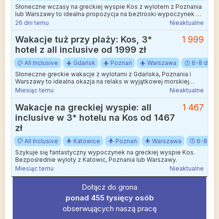
Słoneczne wczasy na greckiej wyspie Kos z wylotem z Poznania
lub Warszawy to idealna propozycja na beztroski wypoczynek w
kameralnej atmosferze.
26 dni temu
Nieaktualne
Wakacje tuż przy plaży: Kos, 3*
1 999
hotel z all inclusive od 1999 zł
All Inclusive
Gdańsk
Poznań
Warszawa
6-8 dni
Słoneczne greckie wakacje z wylotami z Gdańska, Poznania i
Warszawy to idealna okazja na relaks w wyjątkowej morskiej
scenerii.
Miesiąc temu
Nieaktualne
Wakacje na greckiej wyspie: all
1 467
inclusive w 3* hotelu na Kos od 1467
zł
All Inclusive
Katowice
Poznań
Warszawa
6-8 dni
Szykuje się fantastyczny wypoczynek na greckiej wyspie Kos.
Bezpośrednie wyloty z Katowic, Poznania lub Warszawy.
Miesiąc temu
Nieaktualne
Dołącz do grona
ponad 455 tysięcy osób
obserwujących naszą pracę