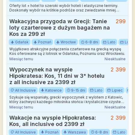
Oferty lot + hotel to szeroki wybór hoteli i elastyczne terminy.
Doskonały wybór na krótkie podróże oraz zwiedzanie mniej
wakacyjnych kierunków.
Wakacyjna przygoda w Grecji: Tanie
299
loty czarterowe z dużym bagażem na
Kos za 299 zł
Gdańsk
Poznań
Wrocław
6-8 dni
Lato
Lipie
Wyjątkowo atrakcyjne połączenia czarterowe na grecką wyspę
Kos oferowane są z lotnisk w Gdańsku, Poznaniu oraz Wrocławiu.
Miesiąc temu
Nieaktualne
Wypoczynek na wyspie
2 399
Hipokratesa: Kos, 11 dni w 3* hotelu
z all inclusive za 2399 zł
All Inclusive
Katowice
9-15 dni
Lato
Lipiec
W
Szykuje się wspaniały, grecki wypoczynek z wylotem z Katowic,
który zachwyci każdego miłośnika słońca i krystalicznie czystego
morza.
Miesiąc temu
Nieaktualne
Wakacje na wyspie Hipokratesa:
2 399
Kos, all inclusive od 2399 zł
All Inclusive
Poznań
Warszawa
6-8 dni
Lato