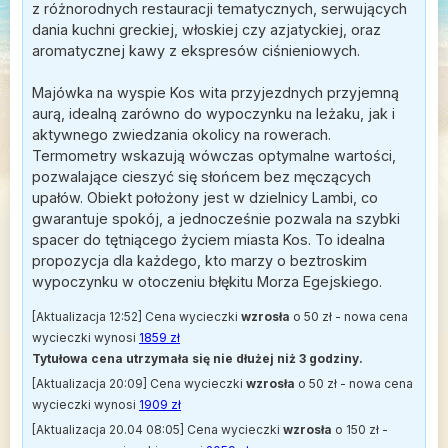
z różnorodnych restauracji tematycznych, serwujących
dania kuchni greckiej, włoskiej czy azjatyckiej, oraz
aromatycznej kawy z ekspresów ciśnieniowych.
Majówka na wyspie Kos wita przyjezdnych przyjemną
aurą, idealną zarówno do wypoczynku na leżaku, jak i
aktywnego zwiedzania okolicy na rowerach.
Termometry wskazują wówczas optymalne wartości,
pozwalające cieszyć się słońcem bez męczących
upałów. Obiekt położony jest w dzielnicy Lambi, co
gwarantuje spokój, a jednocześnie pozwala na szybki
spacer do tętniącego życiem miasta Kos. To idealna
propozycja dla każdego, kto marzy o beztroskim
wypoczynku w otoczeniu błękitu Morza Egejskiego.
[Aktualizacja 12:52] Cena wycieczki
wzrosła
o 50 zł - nowa cena
wycieczki wynosi
1859 zł
Tytułowa cena utrzymała się nie dłużej niż 3 godziny.
[Aktualizacja 20:09] Cena wycieczki
wzrosła
o 50 zł - nowa cena
wycieczki wynosi
1909 zł
[Aktualizacja 20.04 08:05] Cena wycieczki
wzrosła
o 150 zł -