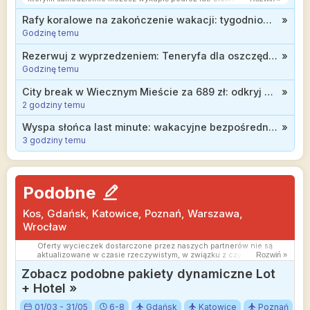
Ceny w artykułach są aktualne w chwili publikacji. Możemy
otrzymywać wynagrodzenie od partnerów handlowych, do których
Rafy koralowe na zakończenie wakacji: tygodniowe all inclusive w 3* hotelu w Egipcie od 2399 zł
»
Cię przekierowujemy. Nie ma to wpływu na cenę Twojej wycieczki.
Godzinę temu
Powielanie publikacji zabronione.
Rezerwuj z wyprzedzeniem: Teneryfa dla oszczędnych, tydzień w hotelu z wyżywieniem od 1606 zł
»
Godzinę temu
City break w Wiecznym Mieście za 689 zł: odkryj atrakcje Rzymu w trakcie jesiennej wycieczki
»
2 godziny temu
Wyspa słońca last minute: wakacyjne bezpośrednie loty na Rodos z dużym bagażem za 299 zł
»
3 godziny temu
Podobne
Kos, Gdańsk, Katowice, Poznań, Warszawa,
Wrocław
Oferty wycieczek dostarczone przez naszych partnerów nie są
aktualizowane w czasie rzeczywistym, w związku z czym ceny i
Rozwiń »
dostępność ofert mogą się nieznacznie różnić od aktualnych.
Zobacz podobne pakiety dynamiczne Lot
Dokładamy wszelkich starań aby rozbieżności były jak najmniejsze.
+ Hotel »
01/03 - 31/05
6-8
Gdańsk
Katowice
Poznań