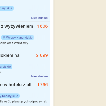
aryjskie
Nieaktualne
u z wyżywieniem
1 606
Wyspy Kanaryjskie
nania oraz Warszawy.
idokiem na
2 699
ryjskie
.
Nieaktualne
 w hotelu z all
1 766
 Kanaryjskie
 dla osób planujących odpoczynek