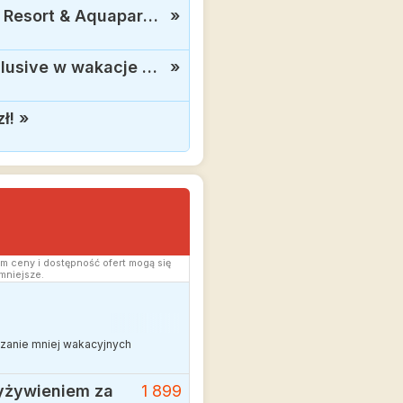
Zaplanuj urlop z wyprzedzeniem: Egipt, znakomity 5* Amarina Abu Soma Resort & Aquapark z all inclusive od 2049 zł
»
4* Club Esse Cala Gonone: Odkryj rajskie plaże Sardynii w formule all inclusive w wakacje za 3199 zł
»
ł!
»
m ceny i dostępność ofert mogą się
mniejsze.
edzanie mniej wakacyjnych
wyżywieniem za
1 899