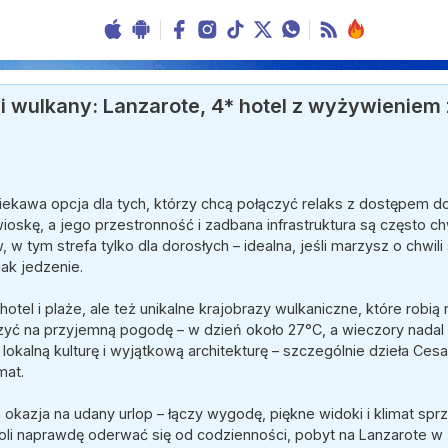
i wulkany: Lanzarote, 4* hotel z wyżywieniem 
ciekawa opcja dla tych, którzy chcą połączyć relaks z dostępem d
ioskę, a jego przestronność i zadbana infrastruktura są często c
w tym strefa tylko dla dorosłych – idealna, jeśli marzysz o chwili
ak jedzenie.
 hotel i plaże, ale też unikalne krajobrazy wulkaniczne, które robi
yć na przyjemną pogodę – w dzień około 27°C, a wieczory nadal 
lokalną kulturę i wyjątkową architekturę – szczególnie dzieła Ces
mat.
 okazja na udany urlop – łączy wygodę, piękne widoki i klimat spr
oli naprawdę oderwać się od codzienności, pobyt na Lanzarote w 