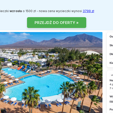
cieczki
wzrosła
o 1500 zł - nowa cena wycieczki wynosi
3799 zł
PRZEJDŹ DO OFERTY »