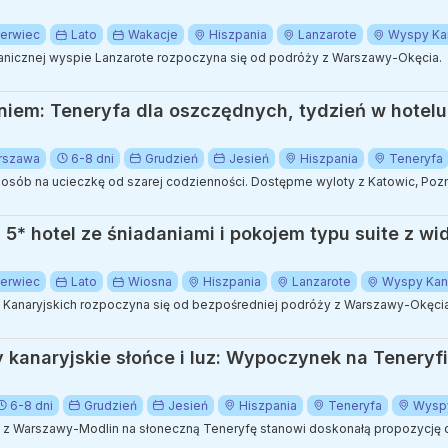
erwiec
Lato
Wakacje
Hiszpania
Lanzarote
Wyspy Kan
icznej wyspie Lanzarote rozpoczyna się od podróży z Warszawy-Okęcia.
niem: Teneryfa dla oszczędnych, tydzień w hotel
rszawa
6-8 dni
Grudzień
Jesień
Hiszpania
Teneryfa
posób na ucieczkę od szarej codzienności. Dostępme wyloty z Katowic, Poz
: 5* hotel ze śniadaniami i pokojem typu suite z w
erwiec
Lato
Wiosna
Hiszpania
Lanzarote
Wyspy Kana
anaryjskich rozpoczyna się od bezpośredniej podróży z Warszawy-Okęcia
y kanaryjskie słońce i luz: Wypoczynek na Teneryfie
6-8 dni
Grudzień
Jesień
Hiszpania
Teneryfa
Wyspy
e z Warszawy-Modlin na słoneczną Teneryfę stanowi doskonałą propozycję