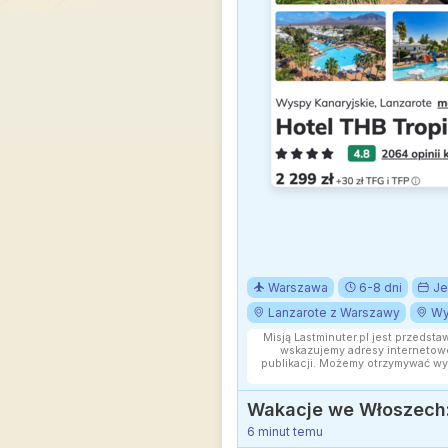
Warszawa
6-8 dni
Je
Lanzarote z Warszawy
Wy
Misją Lastminuter.pl jest przedsta
wskazujemy adresy internetowe
publikacji. Możemy otrzymywać wy
Wakacje we Włoszech: K
6 minut temu