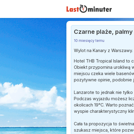
Czarne plaże, palmy 
10 miesięcy temu
Wylot na Kanary z Warszawy.
Hotel THB Tropical Island to 
Obiekt przypomina urokliwą w
miejscu czeka wiele basenów, 
pozytywne opinie, podobnie j
Lanzarote to jednak nie tylko
Podczas wyjazdu możesz licz
okolicach 19°C. Warto poznać 
wyspie charakterystyczny kli
Cała ta propozycja to świetna
szukasz miejsca, które pozw