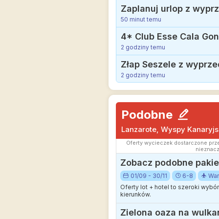
50 minut temu
2 godziny temu
Złap Seszele z wyprzed
2 godziny temu
Podobne
Lanzarote, Wyspy Kanaryjs
Oferty wycieczek dostarczone prze
nieznacz
Zobacz podobne pakiet
01/09 - 30/11
6-8
Wa
Oferty lot + hotel to szeroki wyb
kierunków.
Zielona oaza na wulka