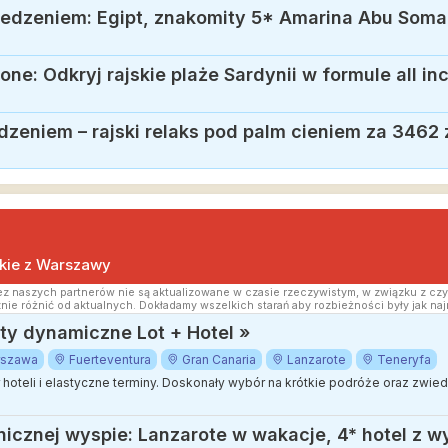
zeniem – rajski relaks pod palm cieniem za 3462 z
kie z Warszawy
z naszych partnerów nie są aktualizowane w czasie rzeczywistym, w związku z czy
nie różnić od aktualnych. Dokładamy wszelkich starań aby rozbieżności były jak naj
y dynamiczne Lot + Hotel »
rszawa
Fuerteventura
Gran Canaria
Lanzarote
Teneryfa
ór hoteli i elastyczne terminy. Doskonały wybór na krótkie podróże oraz zwi
nicznej wyspie: Lanzarote w wakacje, 4* hotel z 