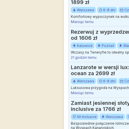
1899 zł
Warszawa
6-8 dni
Cz
Komfortowy wypoczynek na wulkan
Miesiąc temu
Rezerwuj z wyprzedze
od 1606 zł
Katowice
Poznań
Wa
Wczasy na Teneryfie to idealny s
21 godzin temu
Lanzarote w wersji lux
ocean za 2699 zł
Warszawa
6-8 dni
Cz
Luksusowa przygoda na Wyspach K
Miesiąc temu
Zamiast jesiennej słot
inclusive za 1766 zł
All Inclusive
Warszawa
Bezpośrednie połączenie lotnicz
na Wyspach Kanaryjskich.