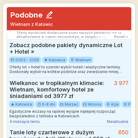
Podobne
Wietnam z Katowic
Oferty wycieczek dostarczone przez naszych partnerów nie są
aktualizowane w czasie rzeczywistym, w związku z czym ceny i
Rozwiń »
dostępność ofert mogą się nieznacznie różnić od aktualnych.
Zobacz podobne pakiety dynamiczne Lot
Dokładamy wszelkich starań aby rozbieżności były jak najmniejsze.
+ Hotel »
01/03 - 31/05
Katowice
Wietnam
Oferty lot + hotel to szeroki wybór hoteli i elastyczne terminy.
Doskonały wybór na krótkie podróże oraz zwiedzanie mniej
wakacyjnych kierunków.
Wielkanoc w tropikalnym klimacie:
3 977
Wietnam, komfortowy hotel ze
śniadaniami od 3977 zł
Katowice
6-8 dni
Marzec
Wiosna
Azja
Phu 
Egzotyczne wczasy na rajskiej wyspie najlepiej rozpocząć
bezpośrednio z lotniska w Katowicach.
4 miesiące temu
Nieaktualne
Tanie loty czarterowe z dużym
650