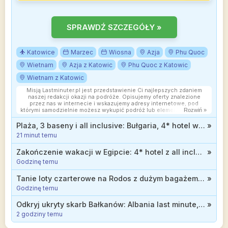
SPRAWDŹ SZCZEGÓŁY »
Katowice
Marzec
Wiosna
Azja
Phu Quoc
Wietnam
Azja z Katowic
Phu Quoc z Katowic
Wietnam z Katowic
Misją Lastminuter.pl jest przedstawienie Ci najlepszych zdaniem
naszej redakcji okazji na podróże. Opisujemy oferty znalezione
przez nas w internecie i wskazujemy adresy internetowe, pod
którymi samodzielnie możesz wykupić podróż lub elementy podróży.
Rozwiń »
Ceny w artykułach są aktualne w chwili publikacji. Możemy
otrzymywać wynagrodzenie od partnerów handlowych, do których
Plaża, 3 baseny i all inclusive: Bułgaria, 4* hotel we wrześniu od 1671 zł
»
Cię przekierowujemy. Nie ma to wpływu na cenę Twojej wycieczki.
21 minut temu
Powielanie publikacji zabronione.
Zakończenie wakacji w Egipcie: 4* hotel z all inclusive od 2499 zł
»
Godzinę temu
Tanie loty czarterowe na Rodos z dużym bagażem od 299 zł
»
Godzinę temu
Odkryj ukryty skarb Bałkanów: Albania last minute, 3* hotel z wyżywieniem od 2244 zł
»
2 godziny temu