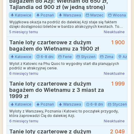
bagażem do Azji: Wietnam od 650 zł,
Tajlandia od 900 zł (w jedną stronę)
Katowice
Poznań
Warszawa
Marzec
Wiosna
Wyjątkowa okazja na podróż do dalekiej Azji staje się faktem
dzięki dostępności biletów w bardzo atrakcyjnych kwotach. To
doskonała szansa na odwiedzenie Azji Południowo-Wschodniej,
5 miesięcy temu
Nieaktualne
rozpoczynając wyprawę z Polski.
Tanie loty czarterowe z dużym
1 900
bagażem do Wietnamu za 1900 zł
Katowice
6-8 dni
Ferie
Styczeń
Zima
Azja
Wylot z Katowic na Phu Quoc to wygodny start dla planujących
podróż w atrakcyjnej cenie.
6 miesięcy temu
Nieaktualne
Tanie loty czarterowe z dużym
1 999
bagażem do Wietnamu z 3 miast za
1999 zł
Katowice
Poznań
Warszawa
6-8 dni
Styczeń
Wyloty z Warszawy, Poznania i Katowic to początek przygody,
która zaprowadzi Cię do dalekiej Azji.
6 miesięcy temu
Nieaktualne
Tanie loty czarterowe z dużym
2 049