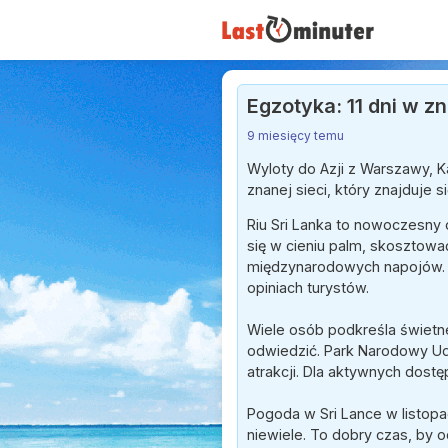
Egzotyka: 11 dni w zn
9 miesięcy temu
Wyloty do Azji z Warszawy, 
znanej sieci, który znajduje s
Riu Sri Lanka to nowoczesny 
się w cieniu palm, skosztowa
międzynarodowych napojów. K
opiniach turystów.
Wiele osób podkreśla świetne
odwiedzić. Park Narodowy Udaw
atrakcji. Dla aktywnych dost
Pogoda w Sri Lance w listopad
niewiele. To dobry czas, by o