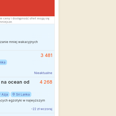
m ceny i dostępność ofert mogą się
mniejsze.
edzanie mniej wakacyjnych
3 481
anka
Nieaktualne
m na ocean od
4 268
Azja
Sri Lanka
jących egzotyki w najwyższym
-22 zł wczoraj