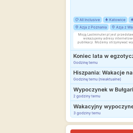
All Inclusive
Katowice
Azja z Poznania
Azja z W
Misją Lastminuter.pl jest przedsta
wskazujemy adresy internetowe
publikacji. Możemy otrzymywać wy
Godzinę temu
Hiszpania: Wakacje na
Godzinę temu (nieaktualne)
Wypoczynek w Bułgarii:
2 godziny temu
Wakacyjny wypoczynek 
3 godziny temu