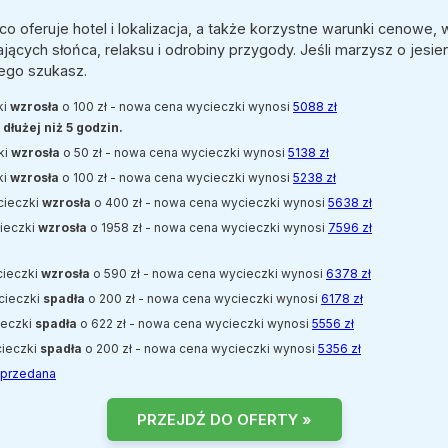
 oferuje hotel i lokalizacja, a także korzystne warunki cenowe, 
ących słońca, relaksu i odrobiny przygody. Jeśli marzysz o jesien
zego szukasz.
ki
wzrosła
o 100 zł - nowa cena wycieczki wynosi
5088 zł
dłużej niż 5 godzin.
ki
wzrosła
o 50 zł - nowa cena wycieczki wynosi
5138 zł
ki
wzrosła
o 100 zł - nowa cena wycieczki wynosi
5238 zł
ycieczki
wzrosła
o 400 zł - nowa cena wycieczki wynosi
5638 zł
cieczki
wzrosła
o 1958 zł - nowa cena wycieczki wynosi
7596 zł
cieczki
wzrosła
o 590 zł - nowa cena wycieczki wynosi
6378 zł
ycieczki
spadła
o 200 zł - nowa cena wycieczki wynosi
6178 zł
cieczki
spadła
o 622 zł - nowa cena wycieczki wynosi
5556 zł
cieczki
spadła
o 200 zł - nowa cena wycieczki wynosi
5356 zł
yprzedana
PRZEJDŹ DO OFERTY »