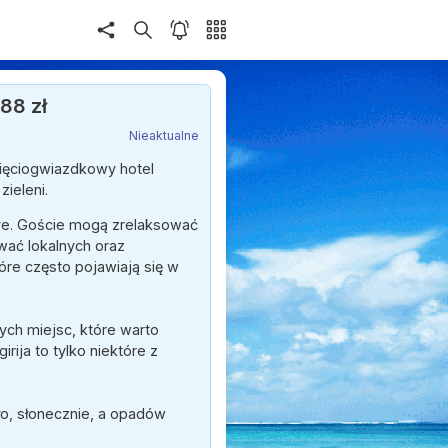
88 zł
Nieaktualne
pięciogwiazdkowy hotel
zieleni.
ive. Goście mogą zrelaksować
wać lokalnych oraz
re często pojawiają się w
ych miejsc, które warto
rija to tylko niektóre z
pło, słonecznie, a opadów