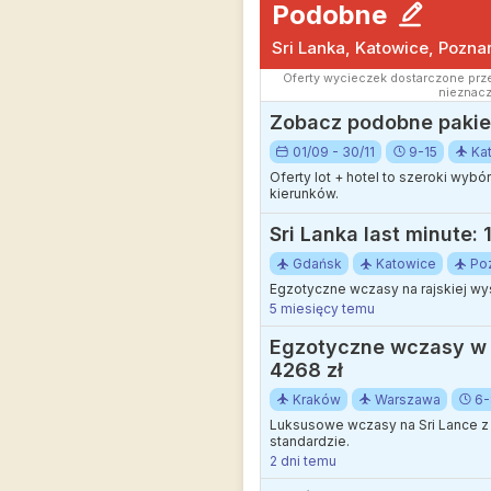
Podobne
Sri Lanka, Katowice, Pozn
Oferty wycieczek dostarczone prze
nieznacz
Zobacz podobne pakiet
01/09 - 30/11
9-15
Ka
Oferty lot + hotel to szeroki wyb
kierunków.
Sri Lanka last minute:
Gdańsk
Katowice
Po
Egzotyczne wczasy na rajskiej wys
5 miesięcy temu
Egzotyczne wczasy w A
4268 zł
Kraków
Warszawa
6-
Luksusowe wczasy na Sri Lance z
standardzie.
2 dni temu