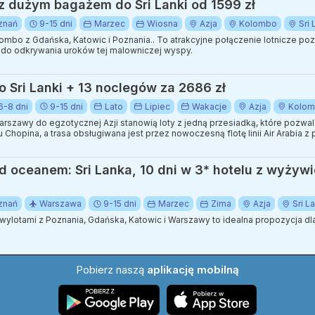
 z dużym bagażem do Sri Lanki od 1599 zł
znań
9-15 dni
Marzec
Wiosna
Azja
Kolombo
Sri
ombo z Gdańska, Katowic i Poznania.. To atrakcyjne połączenie lotnicze po
i do odkrywania uroków tej malowniczej wyspy.
o Sri Lanki + 13 noclegów za 2686 zł
6-8 dni
9-15 dni
Lato
Lipiec
Wakacje
Azja
Kolo
rszawy do egzotycznej Azji stanowią loty z jedną przesiadką, które pozwalają
 Chopina, a trasa obsługiwana jest przez nowoczesną flotę linii Air Arabia 
 wakacje w miejscu pełnym zielonych plantacji herbaty i buddyjskich świąt
d oceanem: Sri Lanka, 10 dni w 3* hotelu z wyżyw
znań
Warszawa
9-15 dni
Marzec
Zima
Azja
Sri L
wylotami z Poznania, Gdańska, Katowic i Warszawy to idealna propozycja dl
Pobierz naszą
aplikację mobilną