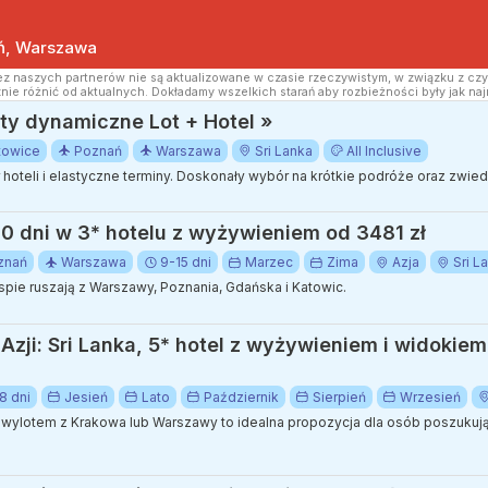
ań, Warszawa
z naszych partnerów nie są aktualizowane w czasie rzeczywistym, w związku z czy
nie różnić od aktualnych. Dokładamy wszelkich starań aby rozbieżności były jak naj
y dynamiczne Lot + Hotel »
towice
Poznań
Warszawa
Sri Lanka
All Inclusive
ór hoteli i elastyczne terminy. Doskonały wybór na krótkie podróże oraz zwi
 10 dni w 3* hotelu z wyżywieniem od 3481 zł
znań
Warszawa
9-15 dni
Marzec
Zima
Azja
Sri L
pie ruszają z Warszawy, Poznania, Gdańska i Katowic.
zji: Sri Lanka, 5* hotel z wyżywieniem i widokie
8 dni
Jesień
Lato
Październik
Sierpień
Wrzesień
 wylotem z Krakowa lub Warszawy to idealna propozycja dla osób poszuku