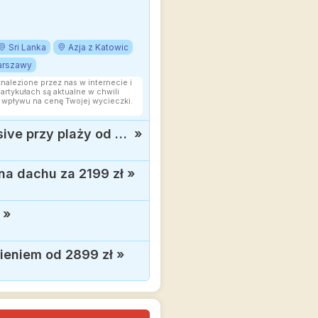
Sri Lanka
Azja z Katowic
Warszawy
znalezione przez nas w internecie i
rtykułach są aktualne w chwili
 wpływu na cenę Twojej wycieczki.
Koniec lata w egzotycznej Dominikanie: 4* hotel dla dorosłych z all inclusive przy plaży od 5445 zł
»
na dachu za 2199 zł
»
»
ieniem od 2899 zł
»