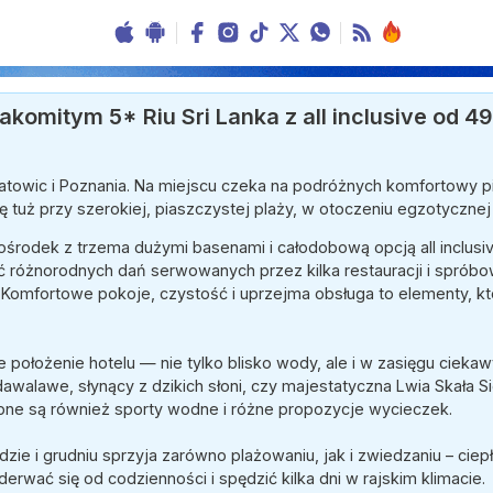
akomitym 5* Riu Sri Lanka z all inclusive od 49
Katowic i Poznania. Na miejscu czeka na podróżnych komfortowy 
ię tuż przy szerokiej, piaszczystej plaży, w otoczeniu egzotycznej 
ośrodek z trzema dużymi basenami i całodobową opcją all inclus
ć różnorodnych dań serwowanych przez kilka restauracji i spróbo
omfortowe pokoje, czystość i uprzejma obsługa to elementy, któ
 położenie hotelu — nie tylko blisko wody, ale i w zasięgu ciekaw
alawe, słynący z dzikich słoni, czy majestatyczna Lwia Skała Sigi
ępne są również sporty wodne i różne propozycje wycieczek.
zie i grudniu sprzyja zarówno plażowaniu, jak i zwiedzaniu – cie
derwać się od codzienności i spędzić kilka dni w rajskim klimacie.