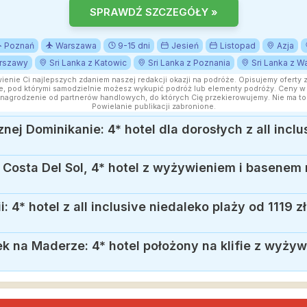
SPRAWDŹ SZCZEGÓŁY »
Poznań
Warszawa
9-15 dni
Jesień
Listopad
Azja
arszawy
Sri Lanka z Katowic
Sri Lanka z Poznania
Sri Lanka z 
wienie Ci najlepszych zdaniem naszej redakcji okazji na podróże. Opisujemy oferty 
, pod którymi samodzielnie możesz wykupić podróż lub elementy podróży. Ceny w a
nagrodzenie od partnerów handlowych, do których Cię przekierowujemy. Nie ma to
Powielanie publikacji zabronione.
 Costa Del Sol, 4* hotel z wyżywieniem i basenem 
 4* hotel z all inclusive niedaleko plaży od 1119 zł
na Maderze: 4* hotel położony na klifie z wyżyw