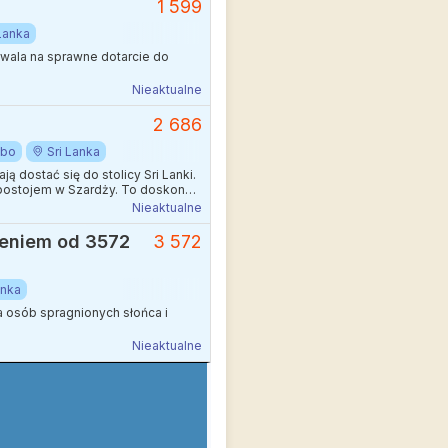
1 599
 Lanka
zwala na sprawne dotarcie do
Nieaktualne
2 686
mbo
Sri Lanka
 dostać się do stolicy Sri Lanki.
z postojem w Szardży. To doskonała
yń.
Nieaktualne
ieniem od 3572
3 572
anka
a osób spragnionych słońca i
Nieaktualne