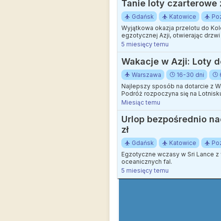
Tanie loty czarterowe
Gdańsk
Katowice
Po
Wyjątkowa okazja przelotu do Kol
egzotycznej Azji, otwierając drzw
5 miesięcy temu
Wakacje w Azji: Loty d
Warszawa
16-30 dni
Najlepszy sposób na dotarcie z Wa
Podróż rozpoczyna się na Lotnisku
okazja, aby zaplanować wymarzone
Miesiąc temu
Urlop bezpośrednio na
zł
Gdańsk
Katowice
Po
Egzotyczne wczasy w Sri Lance z 
oceanicznych fal.
5 miesięcy temu