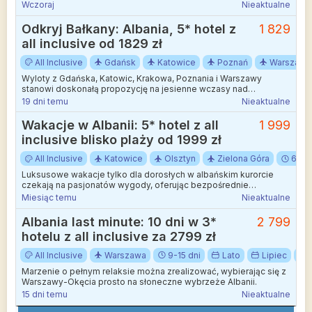
Wczoraj
Nieaktualne
Odkryj Bałkany: Albania, 5* hotel z
1 829
all inclusive od 1829 zł
All Inclusive
Gdańsk
Katowice
Poznań
Warszawa
Wyloty z Gdańska, Katowic, Krakowa, Poznania i Warszawy
stanowi doskonałą propozycję na jesienne wczasy nad
Adriatykiem.
19 dni temu
Nieaktualne
Wakacje w Albanii: 5* hotel z all
1 999
inclusive blisko plaży od 1999 zł
All Inclusive
Katowice
Olsztyn
Zielona Góra
6-8 
Luksusowe wakacje tylko dla dorosłych w albańskim kurorcie
czekają na pasjonatów wygody, oferując bezpośrednie
połączenie z Olsztyna, Katowic i Zielonej Góry.
Miesiąc temu
Nieaktualne
Albania last minute: 10 dni w 3*
2 799
hotelu z all inclusive za 2799 zł
All Inclusive
Warszawa
9-15 dni
Lato
Lipiec
Marzenie o pełnym relaksie można zrealizować, wybierając się z
Warszawy-Okęcia prosto na słoneczne wybrzeże Albanii.
15 dni temu
Nieaktualne