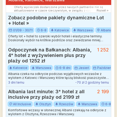
Oferty wycieczek dostarczone przez naszych partnerów nie są
aktualizowane w czasie rzeczywistym, w związku z czym ceny i
Rozwiń »
dostępność ofert mogą się nieznacznie różnić od aktualnych.
Zobacz podobne pakiety dynamiczne Lot
Dokładamy wszelkich starań aby rozbieżności były jak najmniejsze.
+ Hotel »
01/09 - 30/11
6-8
Katowice
Warszawa
Albania
Oferty lot + hotel to szeroki wybór hoteli i elastyczne terminy.
Doskonały wybór na krótkie podróże oraz zwiedzanie mniej
wakacyjnych kierunków.
Odpoczynek na Bałkanach: Albania,
1 252
4* hotel z wyżywieniem plus przy
plaży od 1252 zł
Katowice
Warszawa
6-8 dni
Jesień
Październik
Albania czeka na odkrycie podczas wyjątkowych wczasów z
wylotem z Katowic i Warszawy które łączą bliskość piaszczystej
plaży z kameralną atmosferą.
3 dni temu
-70 zł 2 godziny temu
Albania last minute: 3* hotel z all
2 199
inclusive przy plaży od 2199 zł
All Inclusive
Olsztyn
Rzeszów
Warszawa
6-8 dni
Komfortowe wczasy w słonecznej Albanii czekają na odkrycie z
wylotem z Olsztyna, Rzeszowa i Warszawy.