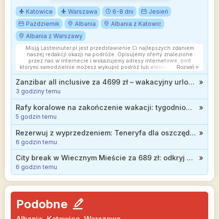
Katowice
Warszawa
6-8 dni
Jesień
Październik
Albania
Albania z Katowic
Albania z Warszawy
Misją Lastminuter.pl jest przedstawienie Ci najlepszych zdaniem
naszej redakcji okazji na podróże. Opisujemy oferty znalezione
przez nas w internecie i wskazujemy adresy internetowe, pod
którymi samodzielnie możesz wykupić podróż lub elementy podróży.
Rozwiń »
Ceny w artykułach są aktualne w chwili publikacji. Możemy
otrzymywać wynagrodzenie od partnerów handlowych, do których
Zanzibar all inclusive za 4699 zł – wakacyjny urlop marzeń w luksusowym 5* SBH Kilindini przy plaży
»
Cię przekierowujemy. Nie ma to wpływu na cenę Twojej wycieczki.
3 godziny temu
Powielanie publikacji zabronione.
Rafy koralowe na zakończenie wakacji: tygodniowe all inclusive w 3* hotelu w Egipcie od 2399 zł
»
5 godzin temu
Rezerwuj z wyprzedzeniem: Teneryfa dla oszczędnych, tydzień w hotelu z wyżywieniem od 1606 zł
»
6 godzin temu
City break w Wiecznym Mieście za 689 zł: odkryj atrakcje Rzymu w trakcie jesiennej wycieczki
»
6 godzin temu
Podobne
Albania, Katowice, Warszawa