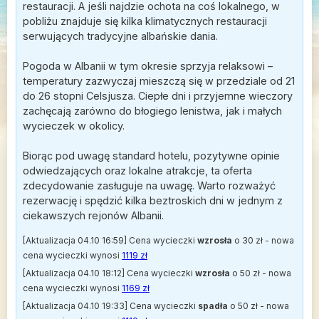
restauracji. A jeśli najdzie ochota na coś lokalnego, w
pobliżu znajduje się kilka klimatycznych restauracji
serwujących tradycyjne albańskie dania.
Pogoda w Albanii w tym okresie sprzyja relaksowi –
temperatury zazwyczaj mieszczą się w przedziale od 21
do 26 stopni Celsjusza. Ciepłe dni i przyjemne wieczory
zachęcają zarówno do błogiego lenistwa, jak i małych
wycieczek w okolicy.
Biorąc pod uwagę standard hotelu, pozytywne opinie
odwiedzających oraz lokalne atrakcje, ta oferta
zdecydowanie zasługuje na uwagę. Warto rozważyć
rezerwację i spędzić kilka beztroskich dni w jednym z
ciekawszych rejonów Albanii.
[Aktualizacja 04.10 16:59] Cena wycieczki
wzrosła
o 30 zł - nowa
cena wycieczki wynosi
1119 zł
[Aktualizacja 04.10 18:12] Cena wycieczki
wzrosła
o 50 zł - nowa
cena wycieczki wynosi
1169 zł
[Aktualizacja 04.10 19:33] Cena wycieczki
spadła
o 50 zł - nowa