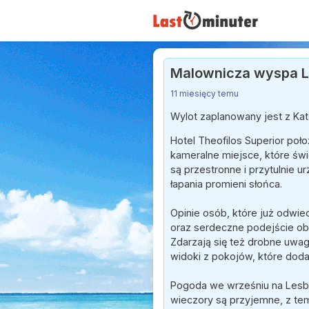
Malownicza wyspa Les
11 miesięcy temu
Wylot zaplanowany jest z Ka
Hotel Theofilos Superior poł
kameralne miejsce, które świ
są przestronne i przytulnie u
łapania promieni słońca.
Opinie osób, które już odwie
oraz serdeczne podejście obsł
Zdarzają się też drobne uwag
widoki z pokojów, które doda
Pogoda we wrześniu na Lesbo
wieczory są przyjemne, z tem