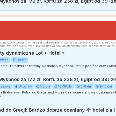
ykonos za 172 zł, Korfu za 238 zł, Egipt od 391 zł
z naszych partnerów nie są aktualizowane w czasie rzeczywistym, w związku z czy
nie różnić od aktualnych. Dokładamy wszelkich starań aby rozbieżności były jak naj
y dynamiczne Lot + Hotel »
owice
Grecja
ór hoteli i elastyczne terminy. Doskonały wybór na krótkie podróże oraz zwi
ykonos za 172 zł, Korfu za 238 zł, Egipt od 391 zł!
rszawa
Wrocław
1-5 dni
16-30 dni
6-8 dni
9-15 dni
z Bratysławy i Polski do Grecji i nad Morze Czerwone stanowią doskonałą o
.
 do Grecji: Bardzo dobrze oceniany 4* hotel z all