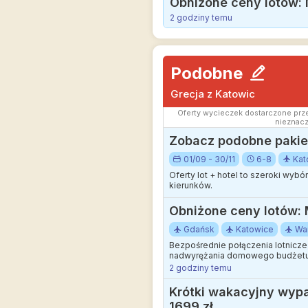
Obniżone ceny lotów: M
2 godziny temu
Podobne
Grecja z Katowic
Oferty wycieczek dostarczone prze
nieznacz
Zobacz podobne pakiet
01/09 - 30/11
6-8
Kat
Oferty lot + hotel to szeroki wyb
kierunków.
Obniżone ceny lotów: M
Gdańsk
Katowice
Wa
Bezpośrednie połączenia lotnicze 
nadwyrężania domowego budżetu
2 godziny temu
Krótki wakacyjny wypad
1699 zł