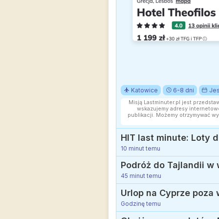
Katowice
6-8 dni
Jes
Misją Lastminuter.pl jest przedsta
wskazujemy adresy internetowe
publikacji. Możemy otrzymywać wy
HIT last minute: Loty 
10 minut temu
45 minut temu
Godzinę temu