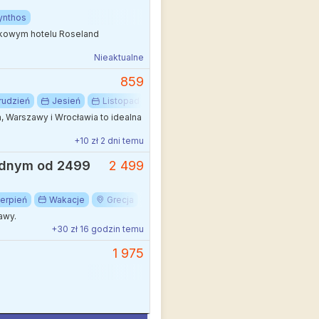
ynthos
dkowym hotelu Roseland
Nieaktualne
859
rudzień
Jesień
Listopad
Luty
Marzec
Styczeń
Z
, Warszawy i Wrocławia to idealna
+10 zł 2 dni temu
wodnym od 2499
2 499
ierpień
Wakacje
Grecja
Kreta
awy.
+30 zł 16 godzin temu
1 975