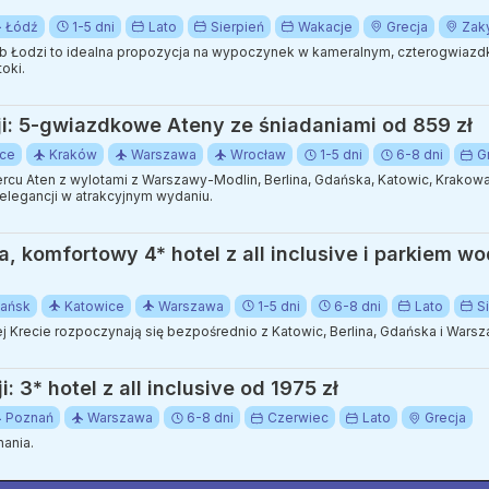
Łódź
1-5 dni
Lato
Sierpień
Wakacje
Grecja
Zak
ub Łodzi to idealna propozycja na wypoczynek w kameralnym, czterogwiaz
oki.
cji: 5-gwiazdkowe Ateny ze śniadaniami od 859 zł
ice
Kraków
Warszawa
Wrocław
1-5 dni
6-8 dni
G
cu Aten z wylotami z Warszawy-Modlin, Berlina, Gdańska, Katowic, Krakowa
elegancji w atrakcyjnym wydaniu.
a, komfortowy 4* hotel z all inclusive i parkiem 
ańsk
Katowice
Warszawa
1-5 dni
6-8 dni
Lato
S
Krecie rozpoczynają się bezpośrednio z Katowic, Berlina, Gdańska i Warsz
 3* hotel z all inclusive od 1975 zł
Poznań
Warszawa
6-8 dni
Czerwiec
Lato
Grecja
nania.