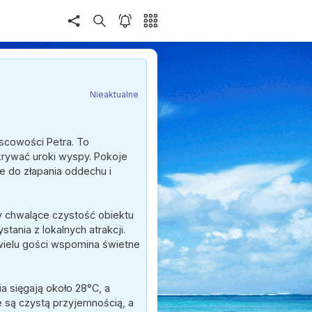
Nieaktualne
jscowości Petra. To
krywać uroki wyspy. Pokoje
ne do złapania oddechu i
sy chwalące czystość obiektu
tania z lokalnych atrakcji.
 wielu gości wspomina świetne
 sięgają około 28°C, a
 są czystą przyjemnością, a