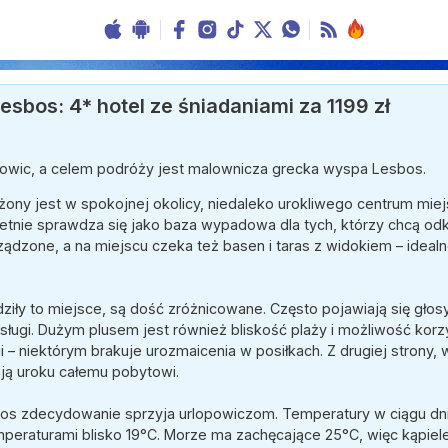
bos: 4* hotel ze śniadaniami za 1199 zł
towic, a celem podróży jest malownicza grecka wyspa Lesbos.
ożony jest w spokojnej okolicy, niedaleko urokliwego centrum mie
etnie sprawdza się jako baza wypadowa dla tych, którzy chcą od
rządzone, a na miejscu czeka też basen i taras z widokiem – ideal
dziły to miejsce, są dość zróżnicowane. Często pojawiają się gło
ugi. Dużym plusem jest również bliskość plaży i możliwość korzys
i – niektórym brakuje urozmaicenia w posiłkach. Z drugiej strony,
ją uroku całemu pobytowi.
s zdecydowanie sprzyja urlopowiczom. Temperatury w ciągu dnia
peraturami blisko 19°C. Morze ma zachęcające 25°C, więc kąpiele