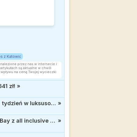
s z Katowic
znalezione przez nas w internecie i
rtykułach są aktualne w chwili
 wpływu na cenę Twojej wycieczki.
41 zł!
»
Podróż do Tajlandii w wersji premium: Loty Qatar Airways do Bangkoku + tydzień w luksusowym 5* hotelu od 2853 zł
»
Urlop na Cyprze poza wysokim sezonem: Znakomity 4* Leonardo Cypria Bay z all inclusive od 1873 zł
»