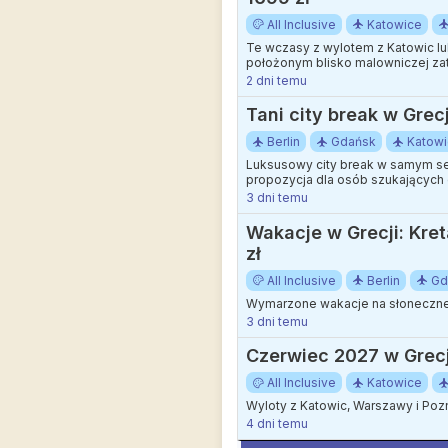
All Inclusive
Katowice
Te wczasy z wylotem z Katowic l
położonym blisko malowniczej zat
2 dni temu
Tani city break w Gre
Berlin
Gdańsk
Katow
Luksusowy city break w samym ser
propozycja dla osób szukających 
3 dni temu
Wakacje w Grecji: Kret
zł
All Inclusive
Berlin
Gd
Wymarzone wakacje na słonecznej 
3 dni temu
Czerwiec 2027 w Grecji:
All Inclusive
Katowice
Wyloty z Katowic, Warszawy i Poz
4 dni temu