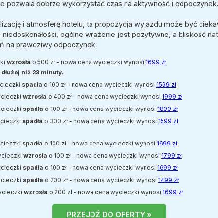
nie pozwala dobrze wykorzystać czas na aktywność i odpoczynek.
lizację i atmosferę hotelu, ta propozycja wyjazdu może być cieka
 niedoskonałości, ogólne wrażenie jest pozytywne, a bliskość natu
zeń na prawdziwy odpoczynek.
zki
wzrosła
o 500 zł - nowa cena wycieczki wynosi
1699 zł
dłużej niż 23 minuty.
ycieczki
spadła
o 100 zł - nowa cena wycieczki wynosi
1599 zł
ycieczki
wzrosła
o 400 zł - nowa cena wycieczki wynosi
1999 zł
ycieczki
spadła
o 100 zł - nowa cena wycieczki wynosi
1899 zł
ycieczki
spadła
o 300 zł - nowa cena wycieczki wynosi
1599 zł
ycieczki
spadła
o 100 zł - nowa cena wycieczki wynosi
1699 zł
ycieczki
wzrosła
o 100 zł - nowa cena wycieczki wynosi
1799 zł
ycieczki
spadła
o 100 zł - nowa cena wycieczki wynosi
1699 zł
ycieczki
spadła
o 200 zł - nowa cena wycieczki wynosi
1499 zł
wycieczki
wzrosła
o 200 zł - nowa cena wycieczki wynosi
1699 zł
PRZEJDŹ DO OFERTY »