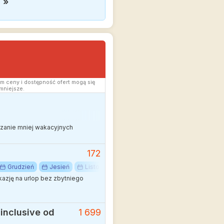
!
»
m ceny i dostępność ofert mogą się
mniejsze.
edzanie mniej wakacyjnych
172
Grudzień
Jesień
Listopad
Październik
Afryka
Cyk
kazję na urlop bez zbytniego
 inclusive od
1 699