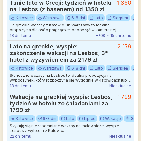
Tanie lato w Grecji: tydzień w hotelu
1 350
na Lesbos (z basenem) od 1350 zł
Katowice
Warszawa
6-8 dni
Lato
Sierpień
W
Te greckie wczasy z Katowic lub Warszawy to idealna
propozycja dla osób pragnących odpocząć w kameralnej
atmosferze tuż przy samej plaży.
18 dni temu
+200 zł 15 dni temu
Lato na greckiej wyspie:
2 179
zakończenie wakacji na Lesbos, 3*
hotel z wyżywieniem za 2179 zł
Katowice
Warszawa
6-8 dni
Lato
Sierpień
W
Słoneczne wczasy na Lesbos to idealna propozycja na
wypoczynek, który rozpoczyna się wygodnie w Katowicach lub w
Warszawie.
18 dni temu
Nieaktualne
Wakacje na greckiej wyspie: Lesbos,
1 799
tydzień w hotelu ze śniadaniami za
1799 zł
Katowice
6-8 dni
Lato
Lipiec
Wakacje
Grecj
Szykują się niezapomniane wczasy na malowniczej wyspie
Lesbos z wylotem z Katowic.
22 dni temu
Nieaktualne