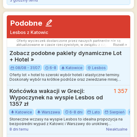
3 godziny temu
Podobne
Lesbos z Katowic
Oferty wycieczek dostarczone przez naszych partnerów nie są
aktualizowane w czasie rzeczywistym, w związku z czym ceny i
Rozwiń »
dostępność ofert mogą się nieznacznie różnić od aktualnych.
Zobacz podobne pakiety dynamiczne Lot
Dokładamy wszelkich starań aby rozbieżności były jak najmniejsze.
+ Hotel »
08/08 - 31/07
6-8
Katowice
Lesbos
Oferty lot + hotel to szeroki wybór hoteli i elastyczne terminy.
Doskonały wybór na krótkie podróże oraz zwiedzanie mniej
wakacyjnych kierunków.
Końcówka wakacji w Grecji:
1 357
Wypoczynek na wyspie Lesbos od
1357 zł
Katowice
Warszawa
6-8 dni
Lato
Sierpień
W
Słoneczne wczasy na wyspie Lesbos to idealna propozycja na
bezpośredni wypad z Katowic i Warszawy do urokliwej
miejscowości Anaxos.
8 dni temu
Nieaktualne