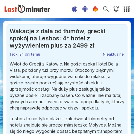
Wakacje z dala od tłumów, grecki
spokój na Lesbos: 4* hotel z
wyżywieniem plus za 2499 zł
1 rok, 24 dni temu
Nieaktualne
Wylot do Grecji z Katowic. Na gości czeka Hotel Bella
Vista, położony tuż przy morzu. Otoczony pięknymi
widokami, oferuje wygodne warunki do relaksu, a
goście często podkreślają czystość obiektu i
uprzejmość obsługi. Na duży plus zasługują także
pyszne posiłki i zadbany basen. Co ważne, nie ma tutaj
głośnych animacji, więc to świetna opcja dla tych, którzy
chcą naprawdę odpocząć w ciszy i spokoju.
Lesbos to nie tylko plaże – zaledwie 4 kilometry od
hotelu znajduje się urocze miasteczko Molyvos. Można
się do niego wygodnie dostać bezpłatnym transportem