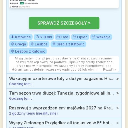
SPRAWDŹ SZCZEGÓŁY »
Katowice
6-8 dni
Lato
Lipiec
Wakacje
Grecja
Lesbos
Grecja z Katowic
Lesbos z Katowic
Misją Lastminuter.pl jest przedstawienie Ci najlepszych zdaniem
naszej redakcji okazji na podróże. Opisujemy oferty znalezione
przez nas w internecie i wskazujemy adresy internetowe, pod
którymi samodzielnie możesz wykupić podróż lub elementy podróży.
Rozwiń »
Ceny w artykułach są aktualne w chwili publikacji. Możemy
otrzymywać wynagrodzenie od partnerów handlowych, do których
Wakacyjne czarterowe loty z dużym bagażem: Hiszpania, Turcja i Włochy za 399 zł
»
Cię przekierowujemy. Nie ma to wpływu na cenę Twojej wycieczki.
Godzinę temu
Powielanie publikacji zabronione.
Tam sezon trwa dłużej: Tunezja, tygodniowe all inclusive za 1826 zł
»
Godzinę temu
Rezerwuj z wyprzedzeniem: majówka 2027 na Krecie w wydaniu all inclusive d 1699 zł
»
2 godziny temu (nieaktualne)
Wyspy Zielonego Przylądka: all inclusive w 5* hotelu nad oceanem od 3911 zł
»