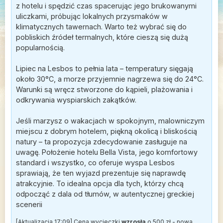
z hotelu i spędzić czas spacerując jego brukowanymi
uliczkami, próbując lokalnych przysmaków w
klimatycznych tawernach. Warto też wybrać się do
pobliskich źródeł termalnych, które cieszą się dużą
popularnością.
Lipiec na Lesbos to pełnia lata – temperatury sięgają
około 30°C, a morze przyjemnie nagrzewa się do 24°C.
Warunki są wręcz stworzone do kąpieli, plażowania i
odkrywania wyspiarskich zakątków.
Jeśli marzysz o wakacjach w spokojnym, malowniczym
miejscu z dobrym hotelem, piękną okolicą i bliskością
natury – ta propozycja zdecydowanie zasługuje na
uwagę. Położenie hotelu Bella Vista, jego komfortowy
standard i wszystko, co oferuje wyspa Lesbos
sprawiają, że ten wyjazd prezentuje się naprawdę
atrakcyjnie. To idealna opcja dla tych, którzy chcą
odpocząć z dala od tłumów, w autentycznej greckiej
scenerii
[Aktualizacja 17:09] Cena wycieczki
wzrosła
o 500 zł - nowa